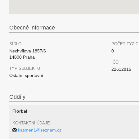
Obecné informace
SÍDLO
POČET FYZIC
Nechvílova 1857/6
0
14800 Praha
IČO
TYP SUBJEKTU
22612815
Ostatní sportovní
Oddíly
Florbal
KONTAKTNÍ ÚDAJE
kasmen1@seznam.cz