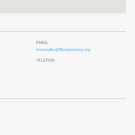
EMAIL
hromadko@fbcvysocany.org
TELEFON