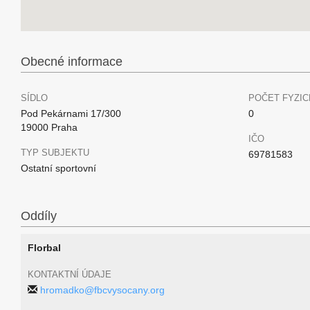
Obecné informace
SÍDLO
POČET FYZIC
Pod Pekárnami 17/300
0
19000 Praha
IČO
TYP SUBJEKTU
69781583
Ostatní sportovní
Oddíly
Florbal
KONTAKTNÍ ÚDAJE
hromadko@fbcvysocany.org