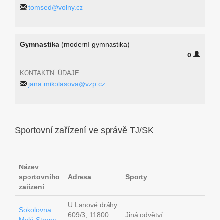
tomsed@volny.cz
Gymnastika
(moderní gymnastika)
0
KONTAKTNÍ ÚDAJE
jana.mikolasova@vzp.cz
Sportovní zařízení ve správě TJ/SK
Název
sportovního
Adresa
Sporty
zařízení
U Lanové dráhy
Sokolovna
609/3, 11800
Jiná odvětví
Malá Strana