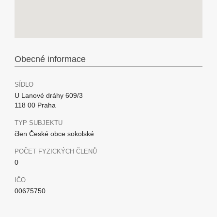
Obecné informace
SÍDLO
U Lanové dráhy 609/3
118 00 Praha
TYP SUBJEKTU
člen České obce sokolské
POČET FYZICKÝCH ČLENŮ
0
IČO
00675750