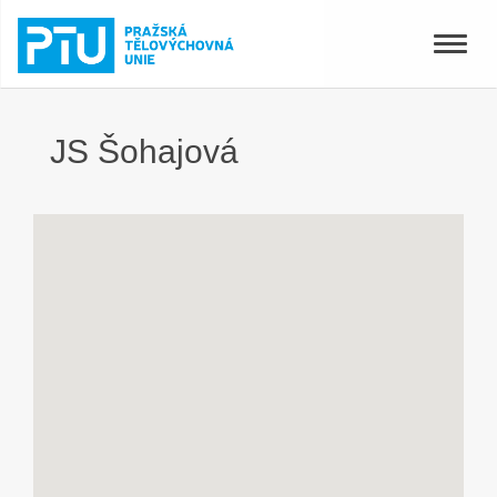
Toggle
naviga
JS Šohajová