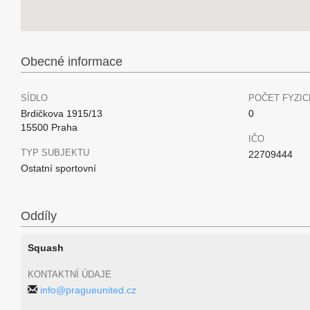
Obecné informace
SÍDLO
POČET FYZIC
Brdičkova 1915/13
0
15500 Praha
IČO
TYP SUBJEKTU
22709444
Ostatní sportovní
Oddíly
Squash
KONTAKTNÍ ÚDAJE
info@pragueunited.cz