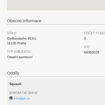
Obecné informace
SÍDLO
POČET FYZIC
Ciolkovského 853/1
0
16100 Praha
IČO
TYP SUBJEKTU
68383029
Ostatní sportovní
Oddíly
Squash
KONTAKTNÍ ÚDAJE
info@pk.cz