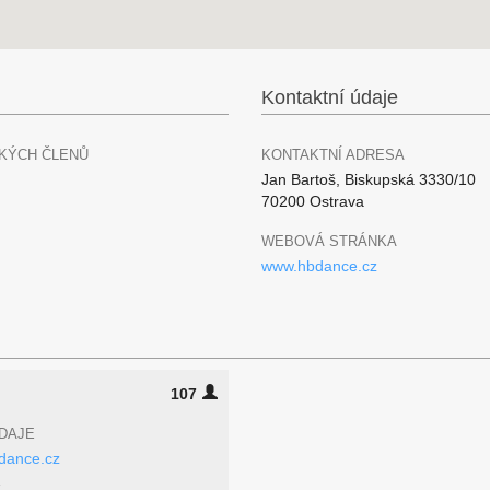
Kontaktní údaje
KÝCH ČLENŮ
KONTAKTNÍ ADRESA
Jan Bartoš, Biskupská 3330/10
70200 Ostrava
WEBOVÁ STRÁNKA
www.hbdance.cz
107
DAJE
ance.cz
2