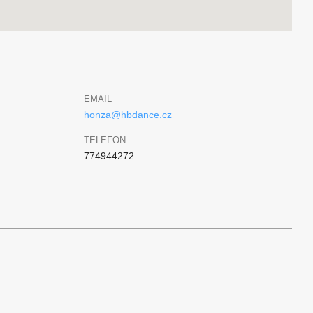
EMAIL
honza@hbdance.cz
TELEFON
774944272