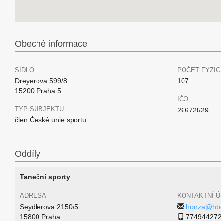
Obecné informace
SÍDLO
POČET FYZIC
Dreyerova 599/8
107
15200 Praha 5
IČO
TYP SUBJEKTU
26672529
člen České unie sportu
Oddíly
Taneční sporty
ADRESA
KONTAKTNÍ Ú
Seydlerova 2150/5
honza@hbd
15800 Praha
77494427