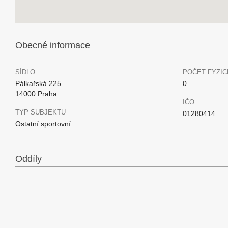
Obecné informace
SÍDLO
POČET FYZIC
Pálkařská 225
0
14000 Praha
IČO
TYP SUBJEKTU
01280414
Ostatní sportovní
Oddíly