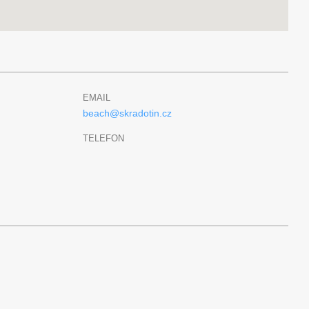
EMAIL
beach@skradotin.cz
TELEFON