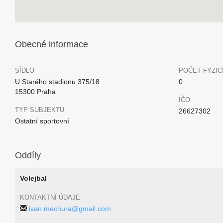
Obecné informace
SÍDLO
POČET FYZIC
U Starého stadionu 375/18
0
15300 Praha
IČO
TYP SUBJEKTU
26627302
Ostatní sportovní
Oddíly
Volejbal
KONTAKTNÍ ÚDAJE
ivan.mechura@gmail.com