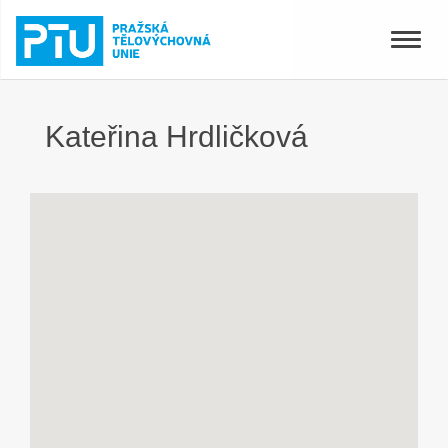
Toggle
naviga
Kateřina Hrdličková