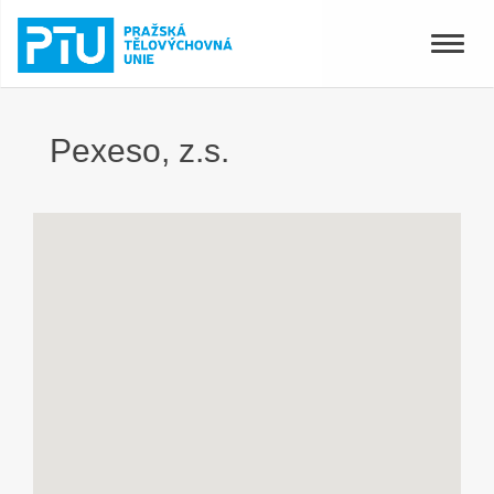
Toggle
naviga
Pexeso, z.s.