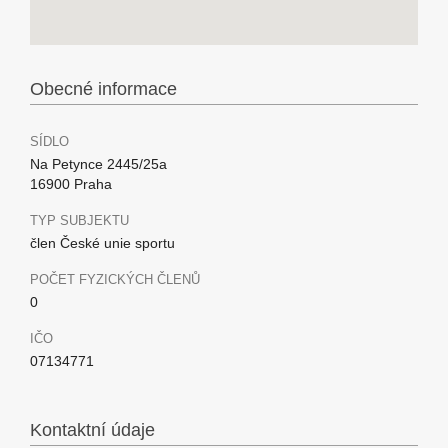
Obecné informace
SÍDLO
Na Petynce 2445/25a
16900 Praha
TYP SUBJEKTU
člen České unie sportu
POČET FYZICKÝCH ČLENŮ
0
IČO
07134771
Kontaktní údaje