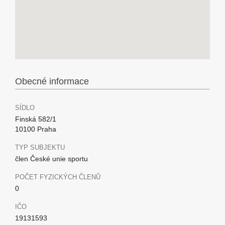
Obecné informace
SÍDLO
Finská 582/1
10100 Praha
TYP SUBJEKTU
člen České unie sportu
POČET FYZICKÝCH ČLENŮ
0
IČO
19131593