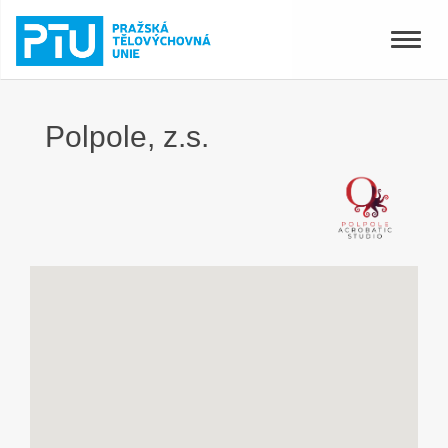
Toggle
naviga
Polpole, z.s.