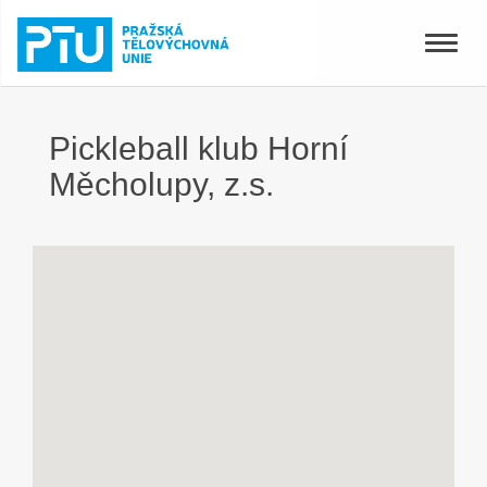
Toggle
naviga
Pickleball klub Horní
Měcholupy, z.s.