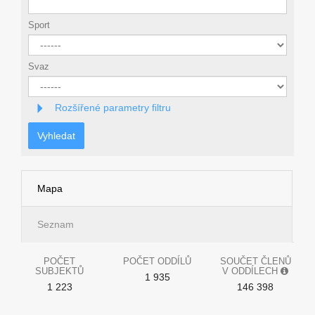
Sport
Svaz
Rozšířené parametry filtru
Vyhledat
Mapa
Seznam
POČET
POČET ODDÍLŮ
SOUČET ČLENŮ
SUBJEKTŮ
V ODDÍLECH
1 935
1 223
146 398