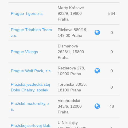
Marty Krásové
Prague Tigers z.s.
923/9, 19600
564
Praha
Prague Triathlon Team
Plickova 880/19,
0
z.s.
149 00 Praha
Dismanova
Prague Vikings
2623/1, 15800
0
Praha
Rezlerova 278,
Prague Wolf Pack, z.s.
0
10900 Praha
Pražská jezdecká stáj
Toruňská 330/6,
0
Dolní Chabry, spolek
18100 Praha
Vinohradská
Pražské mažoretky, z.
343/6, 12000
48
s.
Praha
U Nikolajky
Pražskej serfovej klub,