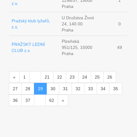
1298/37, 15000
1
z.s.
Praha
U Družstva Život
Pražský klub lyžařů,
24, 140 00
0
z.s.
Praha
Plzeňská
PRAŽSKÝ LEDNÍ
951/125, 15000
49
CLUB z.s.
Praha
«
1
...
21
22
23
24
25
26
27
28
29
30
31
32
33
34
35
36
37
...
62
»