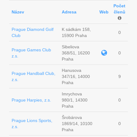
Počet
Název
Adresa
Web
členů
Prague Diamond Golf
K sádkám 158,
0
Club
15900 Praha
Sibeliova
Prague Games Club
368/51, 16200
0
z.s.
Praha
Hanusova
Prague Handball Club,
347/16, 14000
9
z.s.
Praha
Imrychova
Prague Harpies, z.s.
980/1, 14300
0
Praha
Šrobárova
Prague Lions Sports,
1869/14, 10100
0
z.s.
Praha