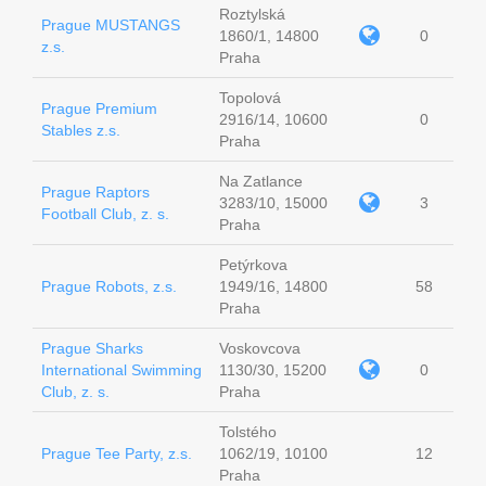
Roztylská
Prague MUSTANGS
1860/1, 14800
0
z.s.
Praha
Topolová
Prague Premium
2916/14, 10600
0
Stables z.s.
Praha
Na Zatlance
Prague Raptors
3283/10, 15000
3
Football Club, z. s.
Praha
Petýrkova
Prague Robots, z.s.
1949/16, 14800
58
Praha
Prague Sharks
Voskovcova
International Swimming
1130/30, 15200
0
Club, z. s.
Praha
Tolstého
Prague Tee Party, z.s.
1062/19, 10100
12
Praha