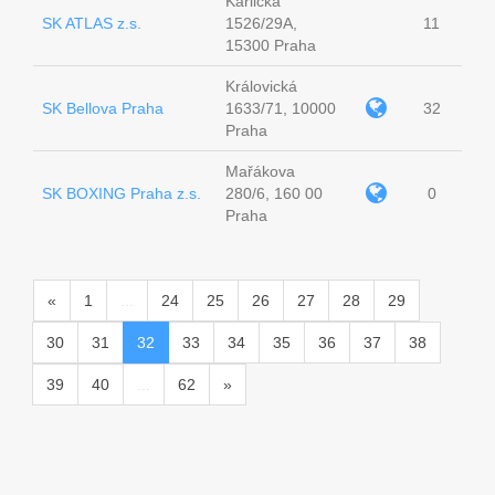
Karlická
SK ATLAS z.s.
1526/29A,
11
15300 Praha
Královická
SK Bellova Praha
1633/71, 10000
32
Praha
Mařákova
SK BOXING Praha z.s.
280/6, 160 00
0
Praha
«
1
...
24
25
26
27
28
29
30
31
32
33
34
35
36
37
38
39
40
...
62
»