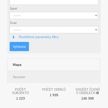
Sport
Svaz
Rozšířené parametry filtru
Vyhledat
Mapa
Seznam
POČET
POČET ODDÍLŮ
SOUČET ČLENŮ
SUBJEKTŮ
V ODDÍLECH
1 935
1 223
146 398