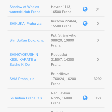
Shadow of Whales
Havraní 113,
34
waterski club Praha
16500 Praha
Kurzova 2246/4,
SHIKUKAI Praha z.s.
0
15500 Praha
Kpt. Stránského
ShinBuKan Dojo, o. s.
988/20, 19800
0
Praha
SHINKYOKUSHIN
Rodopská
KESL-KARATE a
3150/7, 14300
0
Saisho Ki Do
Praha
Brunclíkova
SHM Praha, z.s.
1760/24, 16200
3292
Praha
Nad Lávkou
SK Aritma Praha, z.s.
672/5, 16000
958
Praha