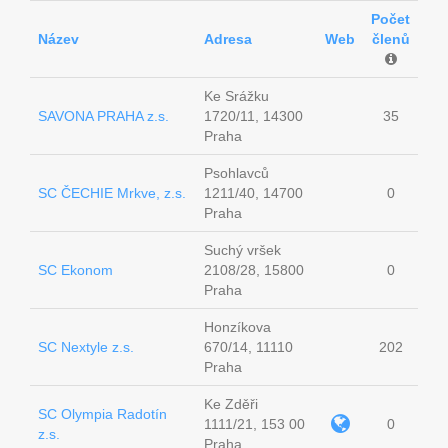
Počet
Název
Adresa
Web
členů
Ke Srážku
SAVONA PRAHA z.s.
1720/11, 14300
35
Praha
Psohlavců
SC ČECHIE Mrkve, z.s.
1211/40, 14700
0
Praha
Suchý vršek
SC Ekonom
2108/28, 15800
0
Praha
Honzíkova
SC Nextyle z.s.
670/14, 11110
202
Praha
Ke Zděři
SC Olympia Radotín
1111/21, 153 00
0
z.s.
Praha