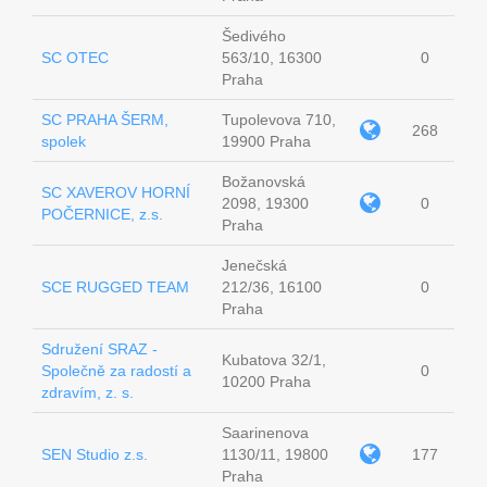
Šedivého
SC OTEC
563/10, 16300
0
Praha
SC PRAHA ŠERM,
Tupolevova 710,
268
spolek
19900 Praha
Božanovská
SC XAVEROV HORNÍ
2098, 19300
0
POČERNICE, z.s.
Praha
Jenečská
SCE RUGGED TEAM
212/36, 16100
0
Praha
Sdružení SRAZ -
Kubatova 32/1,
Společně za radostí a
0
10200 Praha
zdravím, z. s.
Saarinenova
SEN Studio z.s.
1130/11, 19800
177
Praha