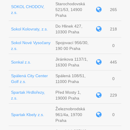
Starochodovská
SOKOL CHODOV,
521/53, 14900
265
z.s.
Praha
Do Hlinek 427,
Sokol Kolovraty, z.s.
218
10300 Praha
Sokol Nové Vysočany
Spojovací 956/30,
0
z.s.
190 00 Praha
Jiránkova 1137/1,
Sonkal z.s.
445
16300 Praha
Spálená City Center
Spálená 108/51,
0
Golf z.s.
11000 Praha
Spartak Hrdlořezy,
Před Mosty 1,
229
z.s.
19000 Praha
Železnobrodská
Spartak Kbely z.s.
961/4a, 19700
0
Praha