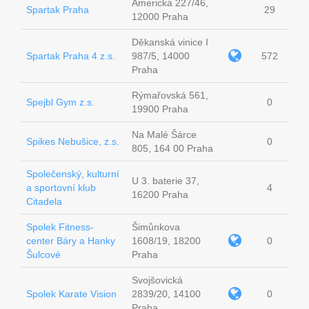
Americká 227/46,
Spartak Praha
29
12000 Praha
Děkanská vinice I
Spartak Praha 4 z.s.
987/5, 14000
572
Praha
Rýmařovská 561,
Spejbl Gym z.s.
0
19900 Praha
Na Malé Šárce
Spikes Nebušice, z.s.
0
805, 164 00 Praha
Společenský, kulturní
U 3. baterie 37,
a sportovní klub
4
16200 Praha
Citadela
Spolek Fitness-
Šimůnkova
center Báry a Hanky
1608/19, 18200
0
Šulcové
Praha
Svojšovická
Spolek Karate Vision
2839/20, 14100
0
Praha