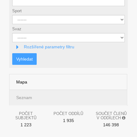
Sport
Svaz
Rozšířené parametry filtru
Vyhledat
Mapa
Seznam
POČET
POČET ODDÍLŮ
SOUČET ČLENŮ
SUBJEKTŮ
V ODDÍLECH
1 935
1 223
146 398