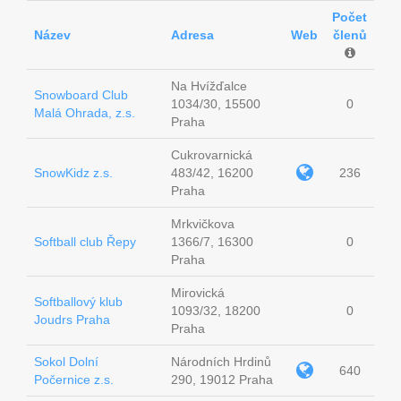
Počet
Název
Adresa
Web
členů
Na Hvížďalce
Snowboard Club
1034/30, 15500
0
Malá Ohrada, z.s.
Praha
Cukrovarnická
SnowKidz z.s.
483/42, 16200
236
Praha
Mrkvičkova
Softball club Řepy
1366/7, 16300
0
Praha
Mirovická
Softballový klub
1093/32, 18200
0
Joudrs Praha
Praha
Sokol Dolní
Národních Hrdinů
640
Počernice z.s.
290, 19012 Praha