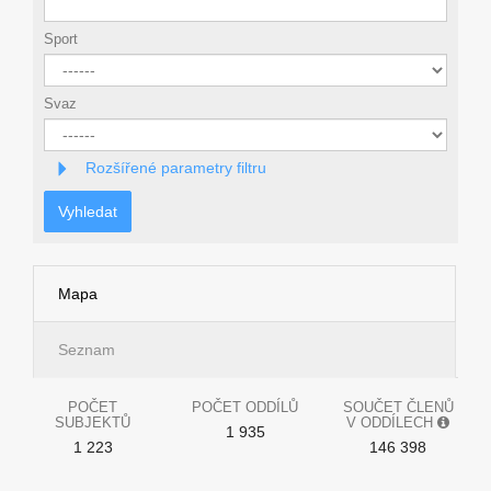
Sport
Svaz
Rozšířené parametry filtru
Vyhledat
Mapa
Seznam
POČET
POČET ODDÍLŮ
SOUČET ČLENŮ
SUBJEKTŮ
V ODDÍLECH
1 935
1 223
146 398