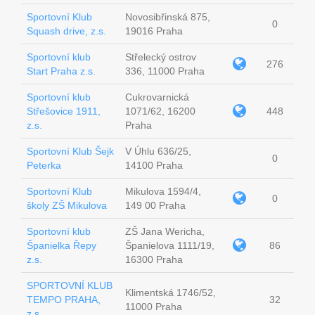
Sportovní Klub
Novosibřinská 875,
0
Squash drive, z.s.
19016 Praha
Sportovní klub
Střelecký ostrov
276
Start Praha z.s.
336, 11000 Praha
Sportovní klub
Cukrovarnická
Střešovice 1911,
1071/62, 16200
448
z.s.
Praha
Sportovní Klub Šejk
V Úhlu 636/25,
0
Peterka
14100 Praha
Sportovní Klub
Mikulova 1594/4,
0
školy ZŠ Mikulova
149 00 Praha
Sportovní klub
ZŠ Jana Wericha,
Španielka Řepy
Španielova 1111/19,
86
z.s.
16300 Praha
SPORTOVNÍ KLUB
Klimentská 1746/52,
TEMPO PRAHA,
32
11000 Praha
z.s.