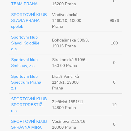
0
TEAM PRAHA
16200 Praha
SPORTOVNÍ KLUB
Vladivostocká
SLAVIA PRAHA,
1460/10, 10000
9976
spolek
Praha
Sportovní klub
Bohdašínská 398/3,
Slavoj Koloděje,
160
19016 Praha
o.s.
Sportovní klub
Strakonická 510/6,
0
Smíchov, z.s.
150 00 Praha
Sportovní klub
Bratří Venclíků
Spectrum Praha
1140/1, 19800
0
z.s.
Praha
SPORTOVNÍ KLUB
Zlešická 1851/11,
SPORTPRESTIŽ,
19
14800 Praha
o.s.
SPORTOVNÍ KLUB
Věšínova 2119/16,
0
SPRÁVNÁ MÍRA
10000 Praha