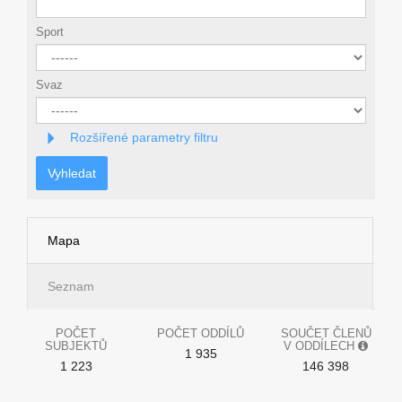
Sport
Svaz
Rozšířené parametry filtru
Vyhledat
Mapa
Seznam
POČET
POČET ODDÍLŮ
SOUČET ČLENŮ
SUBJEKTŮ
V ODDÍLECH
1 935
1 223
146 398