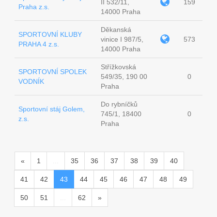
II 532/11,
159
Praha z.s.
14000 Praha
Děkanská
SPORTOVNÍ KLUBY
vinice I 987/5,
573
PRAHA 4 z.s.
14000 Praha
Střížkovská
SPORTOVNÍ SPOLEK
549/35, 190 00
0
VODNÍK
Praha
Do rybníčků
Sportovní stáj Golem,
745/1, 18400
0
z.s.
Praha
«
1
...
35
36
37
38
39
40
41
42
43
44
45
46
47
48
49
50
51
...
62
»