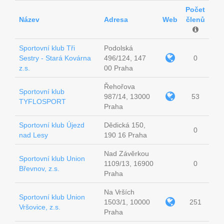
Počet
Název
Adresa
Web
členů
Sportovní klub Tři
Podolská
Sestry - Stará Kovárna
496/124, 147
0
z.s.
00 Praha
Řehořova
Sportovní klub
987/14, 13000
53
TYFLOSPORT
Praha
Sportovní klub Újezd
Dědická 150,
0
nad Lesy
190 16 Praha
Nad Závěrkou
Sportovní klub Union
1109/13, 16900
0
Břevnov, z.s.
Praha
Na Vrších
Sportovní klub Union
1503/1, 10000
251
Vršovice, z.s.
Praha