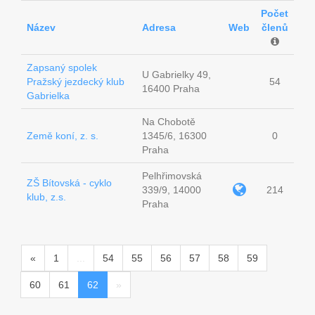
Počet
Název
Adresa
Web
členů
Zapsaný spolek
U Gabrielky 49,
Pražský jezdecký klub
54
16400 Praha
Gabrielka
Na Chobotě
Země koní, z. s.
1345/6, 16300
0
Praha
Pelhřimovská
ZŠ Bítovská - cyklo
339/9, 14000
214
klub, z.s.
Praha
«
1
...
54
55
56
57
58
59
60
61
62
»