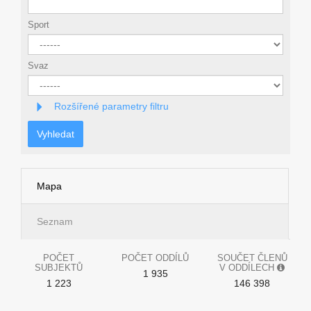
Sport
Svaz
Rozšířené parametry filtru
Vyhledat
Mapa
Seznam
POČET
POČET ODDÍLŮ
SOUČET ČLENŮ
SUBJEKTŮ
V ODDÍLECH
1 935
1 223
146 398