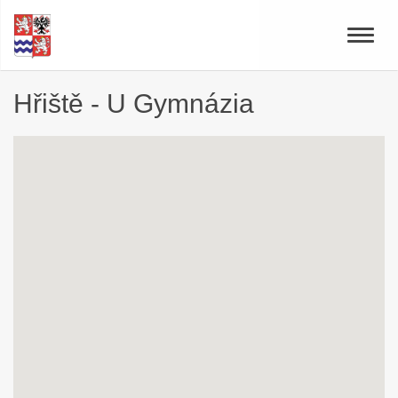
Toggle
naviga
Hřiště - U Gymnázia