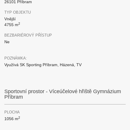
26101 Příbram
TYP OBJEKTU
Vnější
2
4755 m
BEZBARIÉROVÝ PŘÍSTUP
Ne
POZNÁMKA:
Využívá SK Sporting Příbram, Házená, TV
Sportovní prostor - Víceúčelové hřiště Gymnázium
Příbram
PLOCHA
2
1056 m