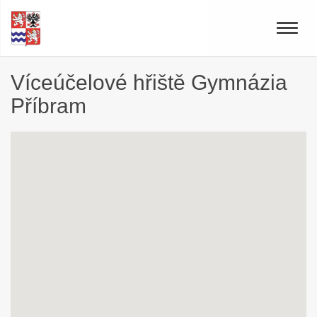
Toggle
naviga
Víceúčelové hřiště Gymnázia
Příbram