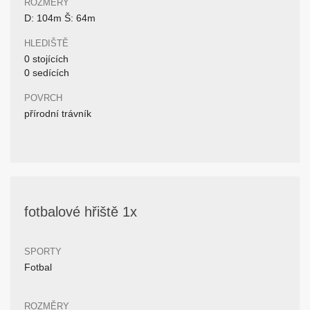
ROZMĚRY
D: 104m Š: 64m
HLEDIŠTĚ
0 stojících
0 sedících
POVRCH
přírodní trávník
fotbalové hřiště 1x
SPORTY
Fotbal
ROZMĚRY