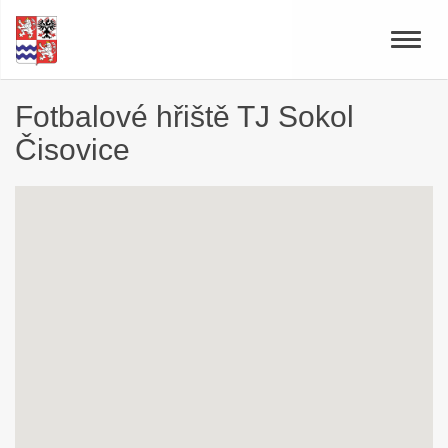
Toggle
naviga
Fotbalové hřiště TJ Sokol
Čisovice