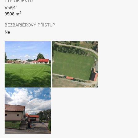
TYP OBJEKTU
Vnější
2
9508 m
BEZBARIÉROVÝ PŘÍSTUP
Ne