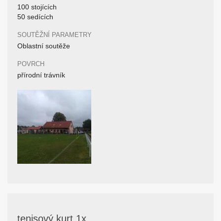
100 stojících
50 sedících
SOUTĚŽNÍ PARAMETRY
Oblastní soutěže
POVRCH
přírodní trávník
tenisový kurt 1x