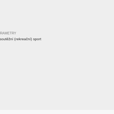
ARAMETRY
outěžní (rekreační) sport