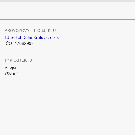
PROVOZOVATEL OBJEKTU
TJ Sokol Dolní Kralovice, z.s.
IČO: 47082992
TYP OBJEKTU
Vnější
2
700 m