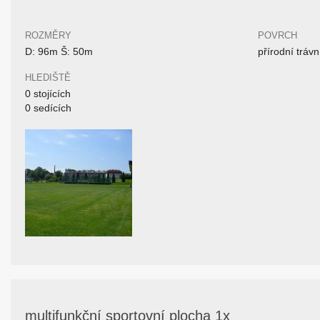
ROZMĚRY
POVRCH
D: 96m Š: 50m
přírodní trávn
HLEDIŠTĚ
0 stojících
0 sedících
multifunkční sportovní plocha 1x