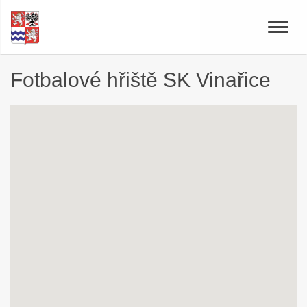
Toggle
naviga
Fotbalové hřiště SK Vinařice