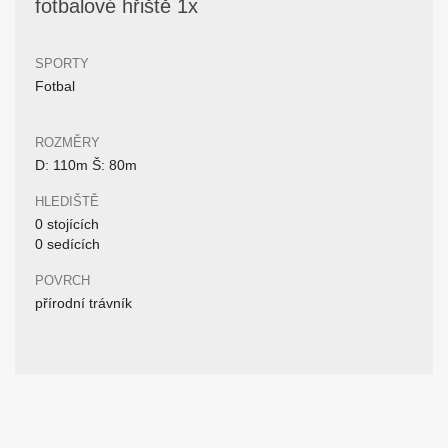
fotbalové hřiště 1x
SPORTY
Fotbal
ROZMĚRY
D: 110m Š: 80m
HLEDIŠTĚ
0 stojících
0 sedících
POVRCH
přírodní trávník