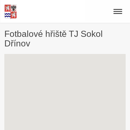
Toggle
naviga
Fotbalové hřiště TJ Sokol
Dřínov