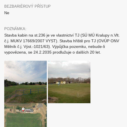
BEZBARIÉROVÝ PŘÍSTUP
Ne
POZNÁMKA:
Stavba kabin na st.236 je ve vlastnictví TJ (SÚ MÚ Kralupy n.Vlt.
č.j. MUKV 17669/2007 VYST). Stavba hřiště pro TJ (OVÚP ONV
Mělník č.j. Výst.-1021/63). Výpůjčka pozemku, nebude-li
vypovězena, se 24.2.2035 prodlužuje o dalších 20 let.