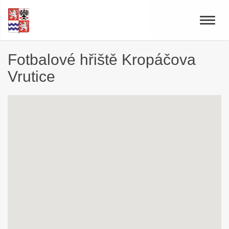
Toggle
naviga
Fotbalové hřiště Kropáčova
Vrutice