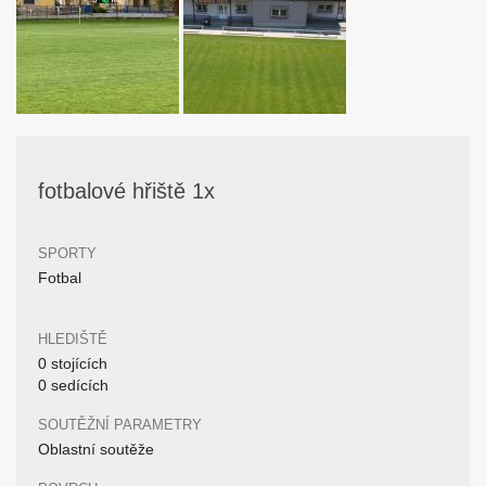
fotbalové hřiště 1x
SPORTY
Fotbal
HLEDIŠTĚ
0 stojících
0 sedících
SOUTĚŽNÍ PARAMETRY
Oblastní soutěže