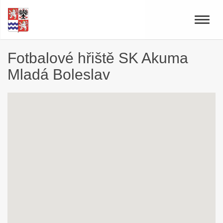
Toggle
naviga
Fotbalové hřiště SK Akuma
Mladá Boleslav