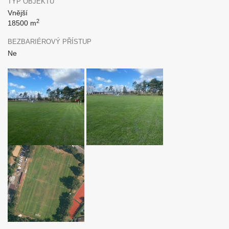
TYP OBJEKTU
Vnější
2
18500 m
BEZBARIÉROVÝ PŘÍSTUP
Ne