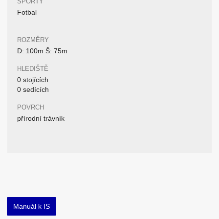
SPORTY
Fotbal
ROZMĚRY
D: 100m Š: 75m
HLEDIŠTĚ
0 stojících
0 sedících
POVRCH
přírodní trávník
Manuál k IS