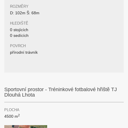
ROZMĚRY
D: 102m Š: 68m
HLEDIŠTĚ
0 stojících
0 sedících
POVRCH
přírodní trávník
Sportovní prostor - Tréninkové fotbalové hřiště TJ
Dlouhá Lhota
PLOCHA
2
4500 m