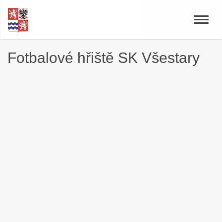
Toggle
naviga
Fotbalové hřiště SK Všestary