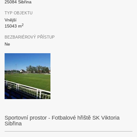
25084 Sibřina
TYP OBJEKTU
Vnější
2
15043 m
BEZBARIÉROVÝ PŘÍSTUP
Ne
Sportovní prostor - Fotbalové hřiště SK Viktoria
Sibřina