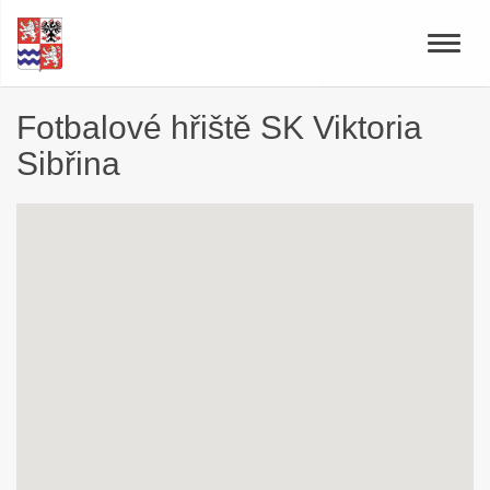
Toggle
naviga
Fotbalové hřiště SK Viktoria
Sibřina