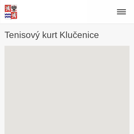
Toggle
naviga
Tenisový kurt Klučenice