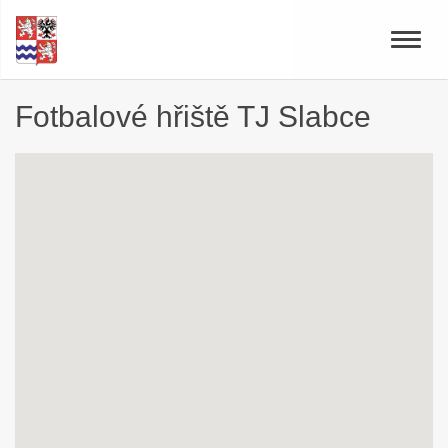
Toggle
naviga
Fotbalové hřiště TJ Slabce