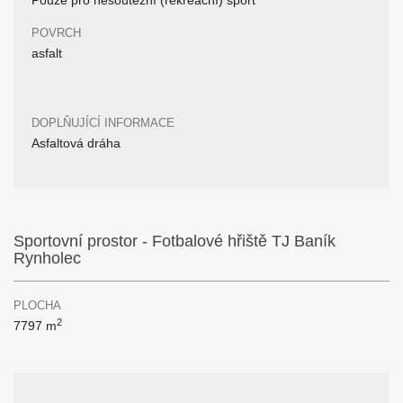
Pouze pro nesoutěžní (rekreační) sport
POVRCH
asfalt
DOPLŇUJÍCÍ INFORMACE
Asfaltová dráha
Sportovní prostor - Fotbalové hřiště TJ Baník
Rynholec
PLOCHA
2
7797 m