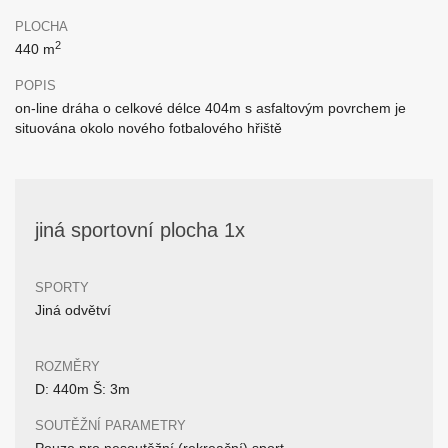
PLOCHA
2
440 m
POPIS
on-line dráha o celkové délce 404m s asfaltovým povrchem je
situována okolo nového fotbalového hřiště
jiná sportovní plocha 1x
SPORTY
Jiná odvětví
ROZMĚRY
D: 440m Š: 3m
SOUTĚŽNÍ PARAMETRY