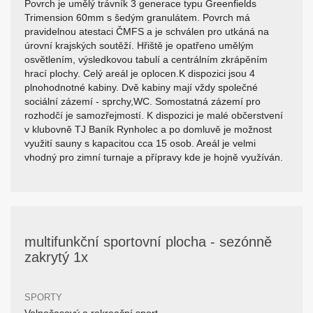
Povrch je umělý trávník 3 generace typu Greenfields
Trimension 60mm s šedým granulátem. Povrch má
pravidelnou atestaci ČMFS a je schválen pro utkáná na
úrovní krajských soutěží. Hřiště je opatřeno umělým
osvětlením, výsledkovou tabulí a centrálním zkrápěním
hrací plochy. Celý areál je oplocen.K dispozici jsou 4
plnohodnotné kabiny. Dvě kabiny mají vždy společné
sociální zázemí - sprchy,WC. Somostatná zázemí pro
rozhodčí je samozřejmostí. K dispozici je malé občerstvení
v klubovně TJ Baník Rynholec a po domluvě je možnost
využití sauny s kapacitou cca 15 osob. Areál je velmi
vhodný pro zimní turnaje a přípravy kde je hojně využíván.
multifunkční sportovní plocha - sezónně
zakrytý 1x
SPORTY