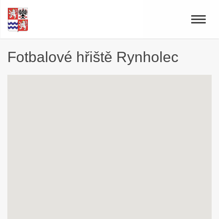
Toggle
naviga
Fotbalové hřiště Rynholec