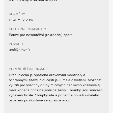
Volnočasový a rekreační sport
ROZMĚRY
D: 40m Š: 20m
SOUTĚŽNÍ PARAMETRY
Pouze pro nesoutěžní (rekreační) sport
POVRCH
umělý trávník
DOPLŇUJÍCÍ INFORMACE
Hrací plocha je opatřena dřevěnými mantinely a
ochrannými sítěmi. Součástí je i umělé osvětlení. Možnost
využití pro všechny druhy míčových her mimo košíkové tj.
malá kopaná,nohejbal,volejbal,tenis....branky jsou součástí
vybavení hřiště. Sloupky,sítě a případně použití umělého
osvětlení po domluvě se správce arálu.