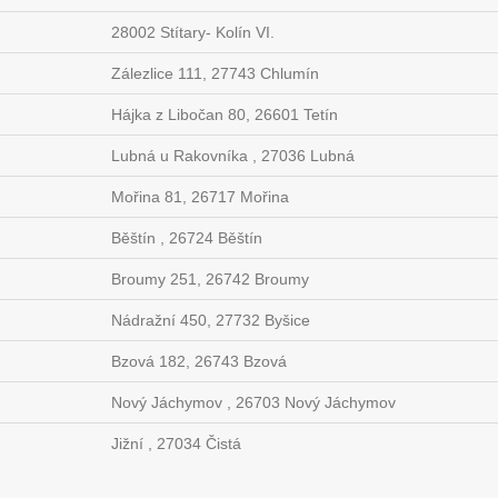
28002 Stítary- Kolín VI.
Zálezlice 111, 27743 Chlumín
Hájka z Libočan 80, 26601 Tetín
Lubná u Rakovníka , 27036 Lubná
Mořina 81, 26717 Mořina
Běštín , 26724 Běštín
Broumy 251, 26742 Broumy
Nádražní 450, 27732 Byšice
Bzová 182, 26743 Bzová
Nový Jáchymov , 26703 Nový Jáchymov
Jižní , 27034 Čistá