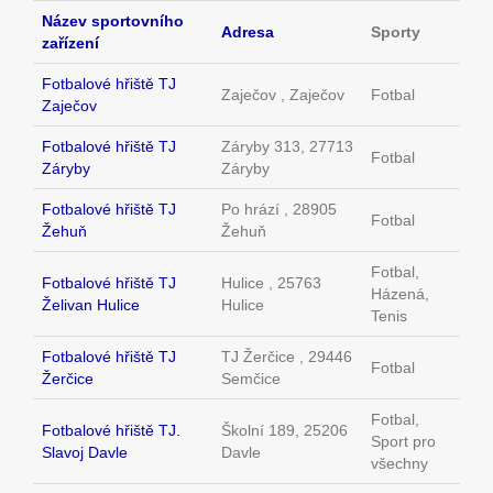
Název sportovního
Adresa
Sporty
zařízení
Fotbalové hřiště TJ
Zaječov , Zaječov
Fotbal
Zaječov
Fotbalové hřiště TJ
Záryby 313, 27713
Fotbal
Záryby
Záryby
Fotbalové hřiště TJ
Po hrází , 28905
Fotbal
Žehuň
Žehuň
Fotbal,
Fotbalové hřiště TJ
Hulice , 25763
Házená,
Želivan Hulice
Hulice
Tenis
Fotbalové hřiště TJ
TJ Žerčice , 29446
Fotbal
Žerčice
Semčice
Fotbal,
Fotbalové hřiště TJ.
Školní 189, 25206
Sport pro
Slavoj Davle
Davle
všechny