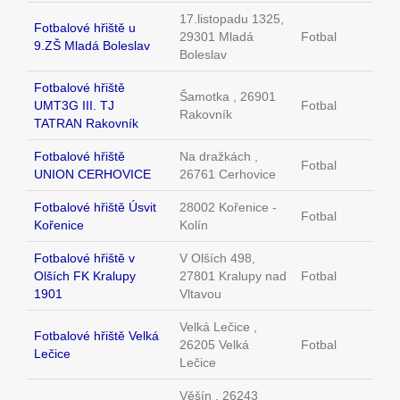
17.listopadu 1325,
Fotbalové hřiště u
29301 Mladá
Fotbal
9.ZŠ Mladá Boleslav
Boleslav
Fotbalové hřiště
Šamotka , 26901
UMT3G III. TJ
Fotbal
Rakovník
TATRAN Rakovník
Fotbalové hřiště
Na dražkách ,
Fotbal
UNION CERHOVICE
26761 Cerhovice
Fotbalové hřiště Úsvit
28002 Kořenice -
Fotbal
Kořenice
Kolín
Fotbalové hřiště v
V Olších 498,
Olších FK Kralupy
27801 Kralupy nad
Fotbal
1901
Vltavou
Velká Lečice ,
Fotbalové hřiště Velká
26205 Velká
Fotbal
Lečice
Lečice
Věšín , 26243