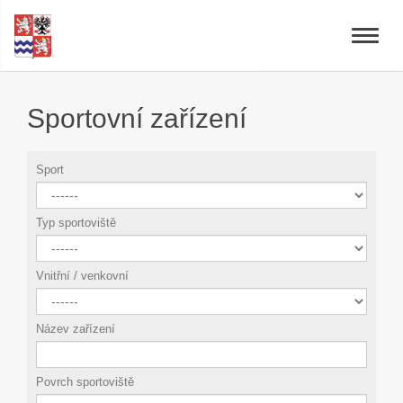
Toggle
naviga
Sportovní zařízení
Sport
Typ sportoviště
Vnitřní / venkovní
Název zařízení
Povrch sportoviště