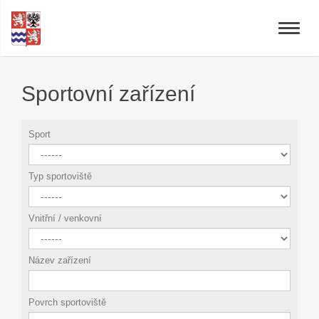
Toggle
naviga
Sportovní zařízení
Sport
Typ sportoviště
Vnitřní / venkovní
Název zařízení
Povrch sportoviště