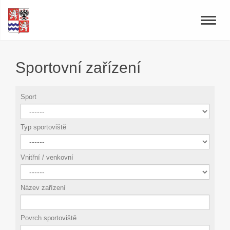
Toggle
naviga
Sportovní zařízení
Sport
Typ sportoviště
Vnitřní / venkovní
Název zařízení
Povrch sportoviště