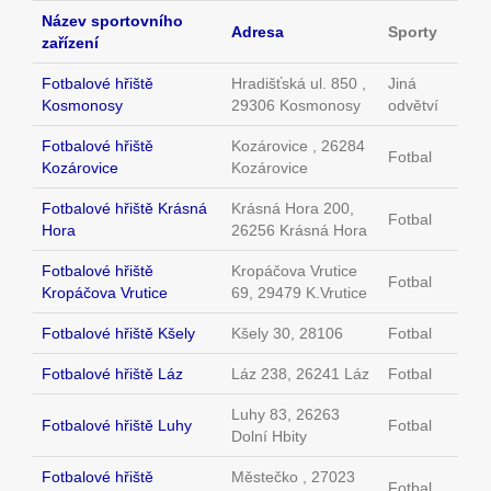
Název sportovního
Adresa
Sporty
zařízení
Fotbalové hřiště
Hradišťská ul. 850 ,
Jiná
Kosmonosy
29306 Kosmonosy
odvětví
Fotbalové hřiště
Kozárovice , 26284
Fotbal
Kozárovice
Kozárovice
Fotbalové hřiště Krásná
Krásná Hora 200,
Fotbal
Hora
26256 Krásná Hora
Fotbalové hřiště
Kropáčova Vrutice
Fotbal
Kropáčova Vrutice
69, 29479 K.Vrutice
Fotbalové hřiště Kšely
Kšely 30, 28106
Fotbal
Fotbalové hřiště Láz
Láz 238, 26241 Láz
Fotbal
Luhy 83, 26263
Fotbalové hřiště Luhy
Fotbal
Dolní Hbity
Fotbalové hřiště
Městečko , 27023
Fotbal