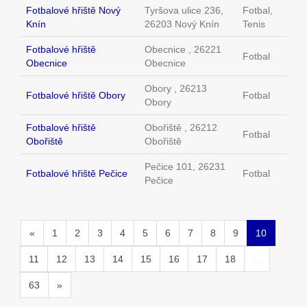
Fotbalové hřiště Nový
Tyršova ulice 236,
Fotbal,
Knín
26203 Nový Knín
Tenis
Fotbalové hřiště
Obecnice , 26221
Fotbal
Obecnice
Obecnice
Obory , 26213
Fotbalové hřiště Obory
Fotbal
Obory
Fotbalové hřiště
Obořiště , 26212
Fotbal
Obořiště
Obořiště
Pečice 101, 26231
Fotbalové hřiště Pečice
Fotbal
Pečice
«
1
2
3
4
5
6
7
8
9
10
11
12
13
14
15
16
17
18
...
63
»