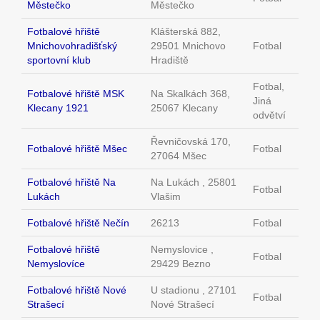
Městečko
Městečko
Fotbalové hřiště
Klášterská 882,
Mnichovohradišťský
29501 Mnichovo
Fotbal
sportovní klub
Hradiště
Fotbal,
Fotbalové hřiště MSK
Na Skalkách 368,
Jiná
Klecany 1921
25067 Klecany
odvětví
Řevničovská 170,
Fotbalové hřiště Mšec
Fotbal
27064 Mšec
Fotbalové hřiště Na
Na Lukách , 25801
Fotbal
Lukách
Vlašim
Fotbalové hřiště Nečín
26213
Fotbal
Fotbalové hřiště
Nemyslovice ,
Fotbal
Nemyslovíce
29429 Bezno
Fotbalové hřiště Nové
U stadionu , 27101
Fotbal
Strašecí
Nové Strašecí