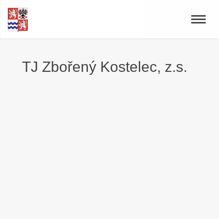
Toggle
naviga
TJ Zbořený Kostelec, z.s.