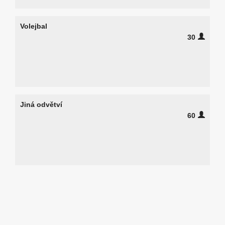
Volejbal
30
Jiná odvětví
60