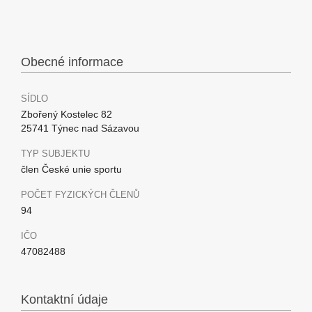
Obecné informace
SÍDLO
Zbořený Kostelec 82
25741 Týnec nad Sázavou
TYP SUBJEKTU
člen České unie sportu
POČET FYZICKÝCH ČLENŮ
94
IČO
47082488
Kontaktní údaje