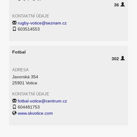
36
KONTAKTNÍ ÚDAJE
rugby-votice@seznam.cz
603514553
Fotbal
302
ADRESA
Javorská 354
25901 Votice
KONTAKTNÍ ÚDAJE
fotbal-votice@centrum.cz
604481753
www.skvotice.com