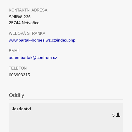
KONTAKTNÍ ADRESA
Sídliště 236
25744 Netvořice
WEBOVÁ STRÁNKA
www.bartak-horses.wz.cz/index.php
EMAIL
adam.bartak@centrum.cz
TELEFON
606903315
Oddíly
Jezdectví
5