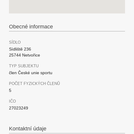
Obecné informace
SÍDLO
Sídliště 236
25744 Netvořice
TYP SUBJEKTU
člen České unie sportu
POČET FYZICKÝCH ČLENŮ
5
IČO
27023249
Kontaktní údaje