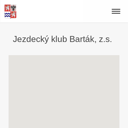
Toggle
naviga
Jezdecký klub Barták, z.s.