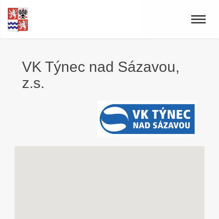
Toggle
naviga
VK Týnec nad Sázavou,
z.s.