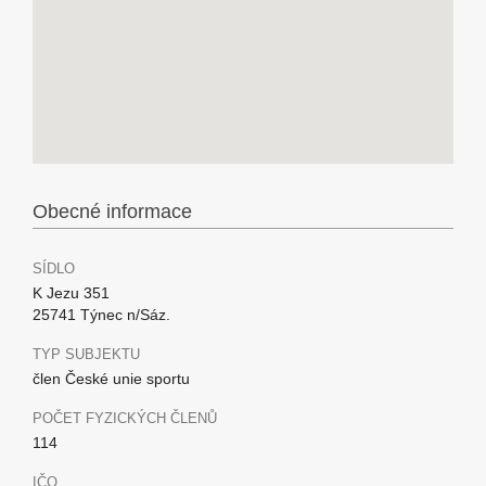
Obecné informace
SÍDLO
K Jezu 351
25741 Týnec n/Sáz.
TYP SUBJEKTU
člen České unie sportu
POČET FYZICKÝCH ČLENŮ
114
IČO