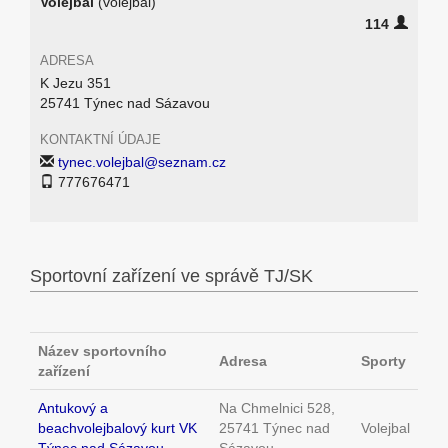
Volejbal
(volejbal)
114
ADRESA
K Jezu 351
25741 Týnec nad Sázavou
KONTAKTNÍ ÚDAJE
tynec.volejbal@seznam.cz
777676471
Sportovní zařízení ve správě TJ/SK
Název sportovního
Adresa
Sporty
zařízení
Antukový a
Na Chmelnici 528,
beachvolejbalový kurt VK
25741 Týnec nad
Volejbal