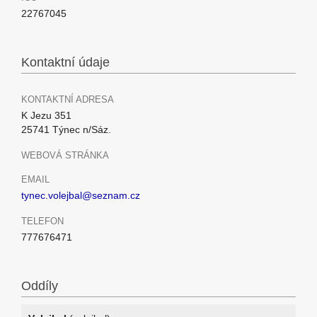
22767045
Kontaktní údaje
KONTAKTNÍ ADRESA
K Jezu 351
25741 Týnec n/Sáz.
WEBOVÁ STRÁNKA
EMAIL
tynec.volejbal@seznam.cz
TELEFON
777676471
Oddíly