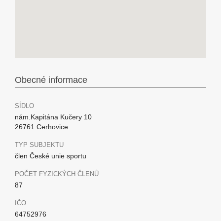
Obecné informace
SÍDLO
nám.Kapitána Kučery 10
26761 Cerhovice
TYP SUBJEKTU
člen České unie sportu
POČET FYZICKÝCH ČLENŮ
87
IČO
64752976