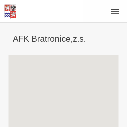
Toggle
naviga
AFK Bratronice,z.s.