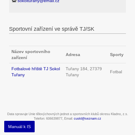
sokolturany@email.cz
Sportovní zařízení ve správě TJ/SK
Název sportovního
Adresa
Sporty
zařízení
Fotbalové hřiště TJ Sokol
Tuřany 184, 27379
Fotbal
Tuřany
Tuřany
Data spravuje Unie tělovýchovných jednot a sportovních klubů okresu Kladno, z.s.
Telefon: 606639877, Email:
cuskl@seznam.cz
Manuál k IS