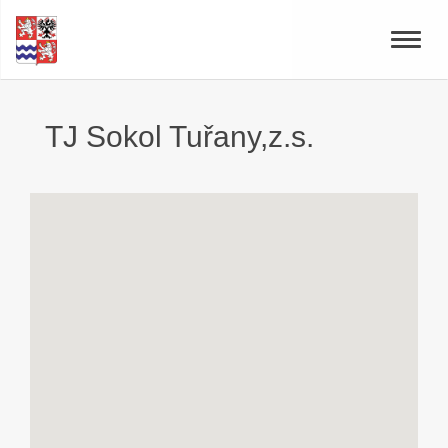
Toggle
naviga
TJ Sokol Tuřany,z.s.