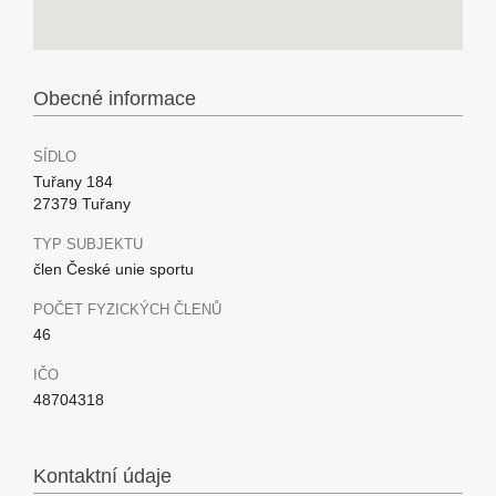
Obecné informace
SÍDLO
Tuřany 184
27379 Tuřany
TYP SUBJEKTU
člen České unie sportu
POČET FYZICKÝCH ČLENŮ
46
IČO
48704318
Kontaktní údaje