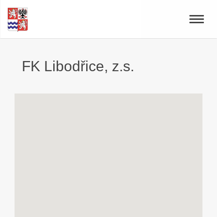
Toggle
naviga
FK Libodřice, z.s.