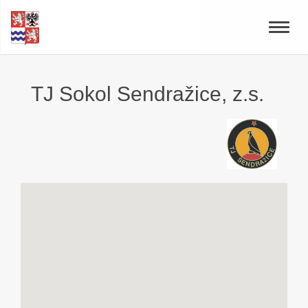
Toggle
naviga
TJ Sokol Sendražice, z.s.