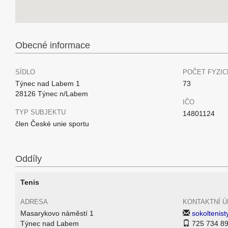
Obecné informace
SÍDLO
POČET FYZIC
Týnec nad Labem 1
73
28126 Týnec n/Labem
IČO
TYP SUBJEKTU
14801124
člen České unie sportu
Oddíly
Tenis
ADRESA
KONTAKTNÍ Ú
Masarykovo náměstí 1
sokoltenis
Týnec nad Labem
725 734 8