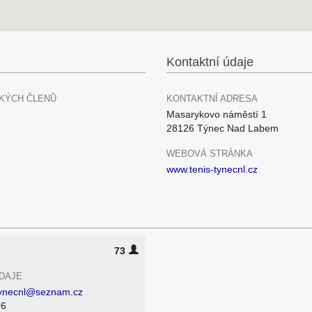
Kontaktní údaje
KÝCH ČLENŮ
KONTAKTNÍ ADRESA
Masarykovo náměstí 1
28126 Týnec Nad Labem
WEBOVÁ STRÁNKA
www.tenis-tynecnl.cz
73
DAJE
tynecnl@seznam.cz
96