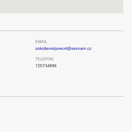
EMAIL
sokoltenistynecnl@seznam.cz
TELEFON
725734896